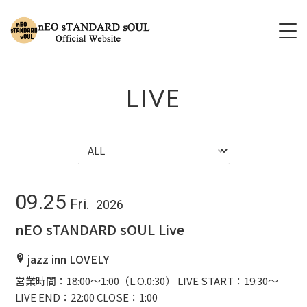
hOME
LIVE
aBOUT
lIVE
dISCOGRAPHY
09.25
Fri.
2026
vIDEO
nEO sTANDARD sOUL Live
jazz inn LOVELY
cONTACT
営業時間：18:00～1:00（L.O.0:30） LIVE START：19:30～
LIVE END：22:00 CLOSE：1:00